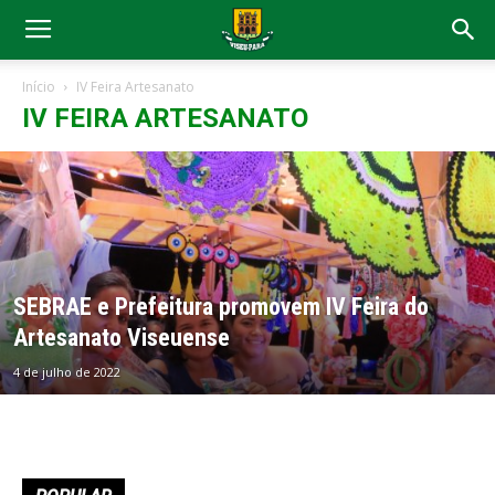
Início
IV Feira Artesanato
IV FEIRA ARTESANATO
SEBRAE e Prefeitura promovem IV Feira do
Artesanato Viseuense
4 de julho de 2022