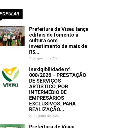
POPULAR
Prefeitura de Viseu lança
editais de fomento à
cultura com
investimento de mais de
R$...
7 de agosto de 2026
Inexigibilidade nº
008/2026 – PRESTAÇÃO
DE SERVIÇOS
ARTÍSTICO, POR
INTERMÉDIO DE
EMPRESÁRIOS
EXCLUSIVOS, PARA
REALIZAÇÃO...
29 de julho de 2026
Prefeitura de Viseu