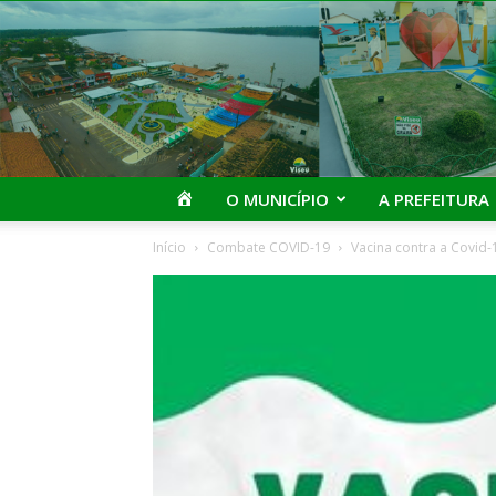
I
O MUNICÍPIO
A PREFEITURA
Início
Combate COVID-19
Vacina contra a Covid-