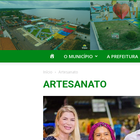
I
O MUNICÍPIO
A PREFEITURA
Início
Artesanato
ARTESANATO