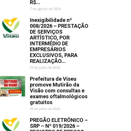
R$...
7 de agosto de 2026
Inexigibilidade nº
008/2026 – PRESTAÇÃO
DE SERVIÇOS
ARTÍSTICO, POR
INTERMÉDIO DE
EMPRESÁRIOS
EXCLUSIVOS, PARA
REALIZAÇÃO...
29 de julho de 2026
Prefeitura de Viseu
promove Mutirão da
Visão com consultas e
exames oftalmológicos
gratuitos
28 de julho de 2026
PREGÃO ELETRÔNICO –
SRP – Nº 019/2026 –