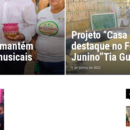
Viseu
Projeto “Casa
o mantém
destaque no F
musicais
Junino”Tia Gu
9 de junho de 2022