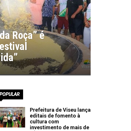
 da Roça” é
estival
ida”
POPULAR
Prefeitura de Viseu lança
editais de fomento à
cultura com
investimento de mais de