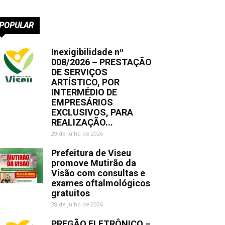
POPULAR
Inexigibilidade nº
008/2026 – PRESTAÇÃO
DE SERVIÇOS
ARTÍSTICO, POR
INTERMÉDIO DE
EMPRESÁRIOS
EXCLUSIVOS, PARA
REALIZAÇÃO...
29 de julho de 2026
Prefeitura de Viseu
promove Mutirão da
Visão com consultas e
exames oftalmológicos
gratuitos
28 de julho de 2026
PREGÃO ELETRÔNICO –