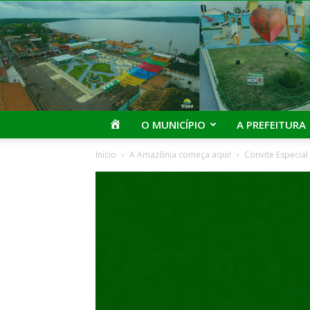
I
O MUNICÍPIO
A PREFEITURA
Início
A Amazônia começa aqui!
Convite Especial