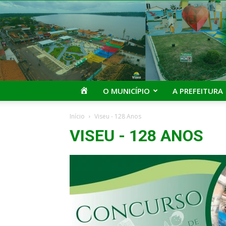
I
O MUNICÍPIO
A PREFEITURA
Início
Viseu - 128 Anos
VISEU - 128 ANOS