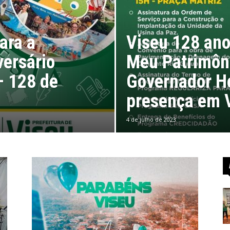
Viseu
ara a
Viseu 128 ano
versário
Meu Patrimôn
– 128 de
Governador He
presença em 
4 de julho de 2023