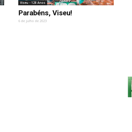
Viseu - 128 Anos
Parabéns, Viseu!
6 de julho de 2023