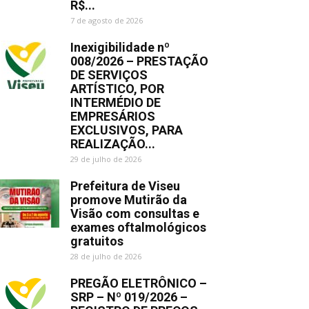
R$...
7 de agosto de 2026
Inexigibilidade nº
008/2026 – PRESTAÇÃO
DE SERVIÇOS
ARTÍSTICO, POR
INTERMÉDIO DE
EMPRESÁRIOS
EXCLUSIVOS, PARA
REALIZAÇÃO...
29 de julho de 2026
Prefeitura de Viseu
promove Mutirão da
Visão com consultas e
exames oftalmológicos
gratuitos
28 de julho de 2026
PREGÃO ELETRÔNICO –
SRP – Nº 019/2026 –