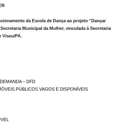
ER
ncionamento da Escola de Dança ao projeto “Dançar
ecretaria Municipal da Mulher, vinculada à Secretaria
ção, no Município de Viseu/PA.
 DEMANDA – DFD
MÓVEIS PÚBLICOS VAGOS E DISPONÍVEIS
ÓVEL