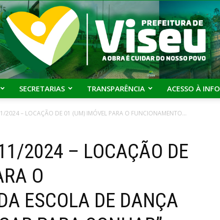
SECRETARIAS
TRANSPARÊNCIA
ACESSO À INF
Prefeitura
 011/2024 – LOCAÇÃO DE 01 (UM) IMÓVEL PARA O FUNCIONAMENTO...
º 011/2024 – LOCAÇÃO DE
ARA O
de
DA ESCOLA DE DANÇA