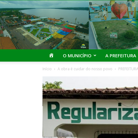
I
O MUNICÍPIO
A PREFEITURA
Início
A obra é cuidar do nosso povo
PREFEITUR