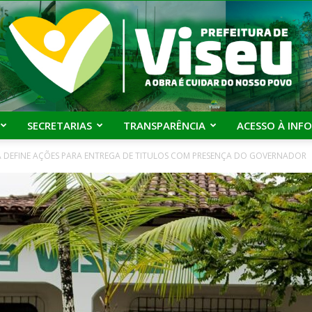
SECRETARIAS
TRANSPARÊNCIA
ACESSO À INF
A DEFINE AÇÕES PARA ENTREGA DE TITULOS COM PRESENÇA DO GOVERNADOR
Prefeitura
de