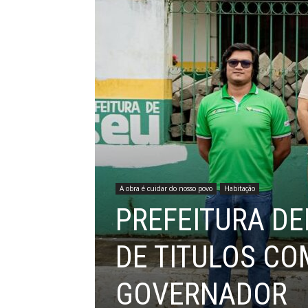
A obra é cuidar do nosso povo
Habitação
PREFEITURA DE
DE TITULOS C
GOVERNADOR